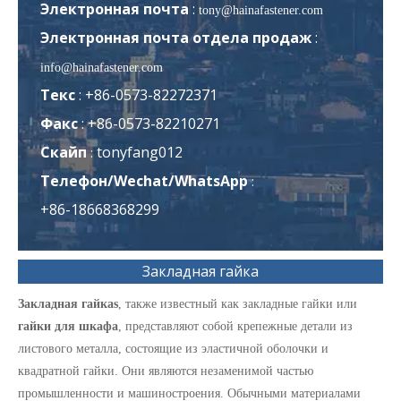
Электронная почта
:
tony@hainafastener.com
Электронная почта отдела продаж
:
info@hainafastener.com
Текс
: +86-0573-82272371
Факс
: +86-0573-82210271
Скайп
tonyfang012
:
Телефон/Wechat/WhatsApp
:
+86-18668368299
Закладная гайка
Закладная гайка
s
, также известный как закладные гайки или
гайки для шкафа
, представляют собой крепежные детали из
листового металла, состоящие из эластичной оболочки и
квадратной гайки. Они являются незаменимой частью
промышленности и машиностроения. Обычными материалами