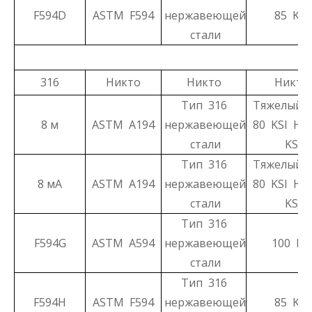
F594D
ASTM F594
нержавеющей
85 KSI
стали
316
Никто
Никто
Никто
Тип 316
Тяжелый H
8 м
ASTM A194
нержавеющей
80 KSI Hex
стали
KSI
Тип 316
Тяжелый H
8 мА
ASTM A194
нержавеющей
80 KSI Hex
стали
KSI
Тип 316
F594G
ASTM A594
нержавеющей
100 KS
стали
Тип 316
F594H
ASTM F594
нержавеющей
85 KSI