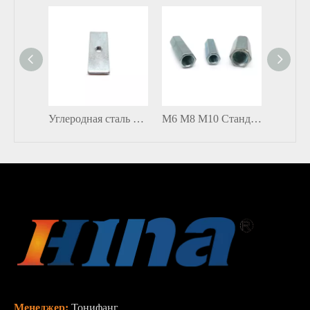
Углеродная сталь сорта 8,8/10,9/12,9 синий белый цинк с цинком с длинным прямоугольником штамповка тонкая гайка
M6 M8 M10 Стандартная углеродистая сталь Белая синяя оцинкованная длинная гайка Соединительная гайка
Менеджер:
Тонифанг