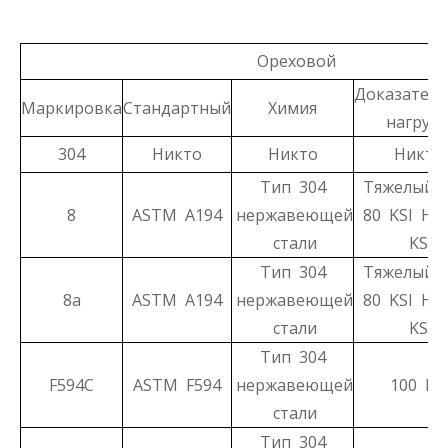
Ореховой
Доказатель
Маркировка
Стандартный
Химия
нагрузк
304
Никто
Никто
Никто
Тип 304
Тяжелый H
8
ASTM A194
нержавеющей
80 KSI Hex
стали
KSI
Тип 304
Тяжелый H
8а
ASTM A194
нержавеющей
80 KSI Hex
стали
KSI
Тип 304
F594C
ASTM F594
нержавеющей
100 KS
стали
Тип 304