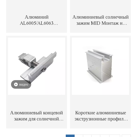
Алюминий
Алюминиевый солнечный
AL6005/AL6063
зажим MID Монтаж на
Аксессуары для солнечной
солнечной панели Зажим
системы крепления Зажим
для солнечной панели
панели солнечных батарей
средний
видео
Алюминиевый концевой
Короткие алюминиевые
зажим для солнечной
экструзионные профили
батареи для системы
AL6005 по
крепления солнечной
индивидуальному заказу