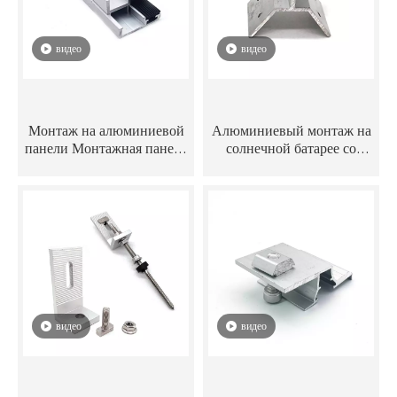
видео
видео
Монтаж на алюминиевой
Алюминиевый монтаж на
панели Монтажная панель
солнечной батарее со
для солнечной батареи
стоячим швом,
Тонкопленочный
металлическая жесть,
концевой зажим
солнечная крыша,
трапециевидный зажим
для крепления на крыше
видео
видео