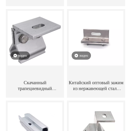
из нержавеющей стали 304
дюбельной головкой и
410 подвесной болт с
самосверлящим винтом
двойной резьбой и
для установки на
контргайкой
солнечных батареях
видео
видео
Скачанный
Китайский оптовый зажим
трапециевидный
из нержавеющей стали
алюминиевый зажим Klip
SS304 для солнечных
Lok для монтажного
панелей
кронштейна на крыше
панели солнечных батарей
металлической
конструкции