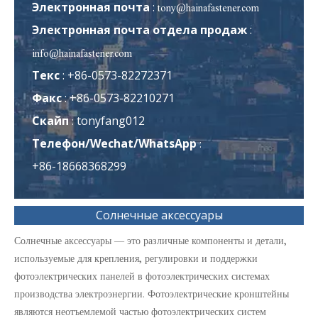
Электронная почта
:
tony@hainafastener.com
Электронная почта отдела продаж
:
info@hainafastener.com
Текс
: +86-0573-82272371
Факс
: +86-0573-82210271
Скайп
tonyfang012
:
Телефон/Wechat/WhatsApp
:
+86-18668368299
Солнечные аксессуары
Солнечные аксессуары — это различные компоненты и детали,
используемые для крепления, регулировки и поддержки
фотоэлектрических панелей в фотоэлектрических системах
производства электроэнергии. Фотоэлектрические кронштейны
являются неотъемлемой частью фотоэлектрических систем