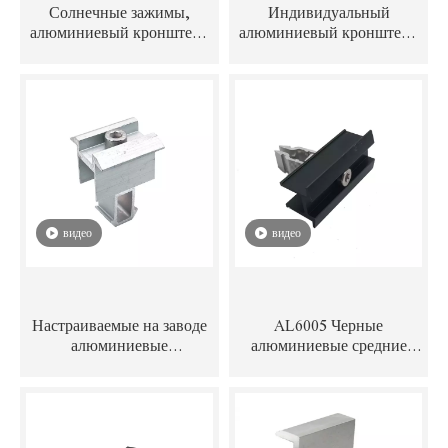
Солнечные зажимы,
Индивидуальный
алюминиевый кронштейн
алюминиевый кронштейн
адаптера L-образной
для солнечной батареи для
ножки с подвесным
установки
болтом и Т-образным
фотоэлектрической панели
болтом для системы
солнечных батарей
крепления на крыше
видео
видео
Настраиваемые на заводе
AL6005 Черные
алюминиевые
алюминиевые средние
регулируемые солнечные
зажимы для крепления на
средние зажимы для
крыше солнечной панели с
установки на панели
болтами с головкой под
солнечных батарей
торцевой ключ