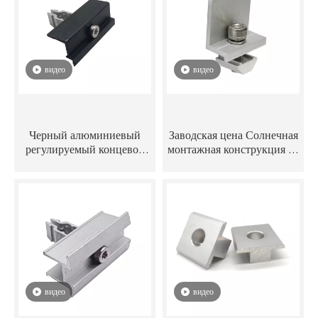
видео
видео
Черный алюминиевый
Заводская цена Солнечная
регулируемый концевой
монтажная конструкция из
зажим AL6005/AL6063 для
анодированного
солнечных панелей
алюминия, торцевой
зажим с болтом с головкой
и гайкой
видео
видео