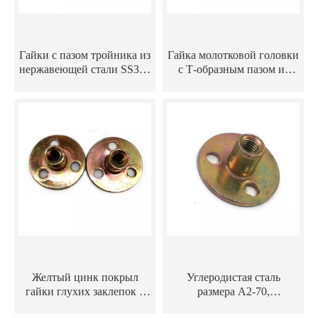
Гайки с пазом тройника из
Гайка молотковой головки
нержавеющей стали SS304
с Т-образным пазом из
M3 M4 M5 M6 M8
нержавеющей стали для
алюминиевого профиля
серии 20/30/40/45
Желтый цинк покрыл
Углеродистая сталь
гайки глухих заклепок с
размера A2-70,
типом гайкой тройника 3
оцинкованная круглая Т-