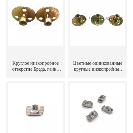
Круглое низкопробное
Цветные оцинкованные
отверстие Брэда, гайки
круглые низкопробные
вставки глухой заклепки
гайки Т с тройной гайкой
гайки тройника,
с тремя отверстиями Брэда
коррозионностойкие