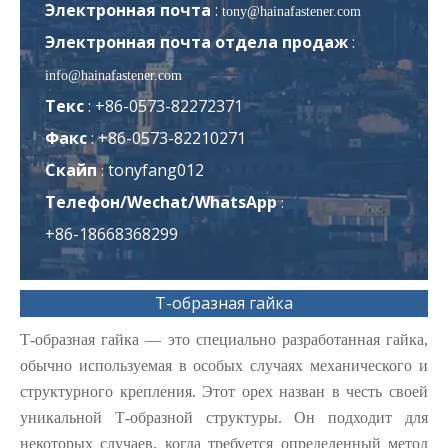
Электронная почта
:
tony@hainafastener.com
Электронная почта отдела продаж
:
info@hainafastener.com
Текс
: +86-0573-82272371
Факс
: +86-0573-82210271
Скайп
tonyfang012
:
Телефон/Wechat/WhatsApp
:
+86-18668368299
Т-образная гайка
Т-образная гайка — это специально разработанная гайка,
обычно используемая в особых случаях механического и
структурного крепления. Этот орех назван в честь своей
уникальной Т-образной структуры. Он подходит для
некоторых случаев, когда требуется определенный метод