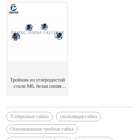
отверстий/круглого
образная гайка с
основания М10 т
отверстием для тройника
Тройник из углеродистой
стали M6, белая синяя
оцинкованная гайка, гайка
с четырьмя когтями
Т-образные гайки
скользящая гайка
Оцинкованная тройная гайка