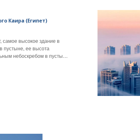
го Каира (Египет)
, самое высокое здание в
в пустыне, ее высота
альным небоскребом в пустыне
только символом процесса
ного интегрированного