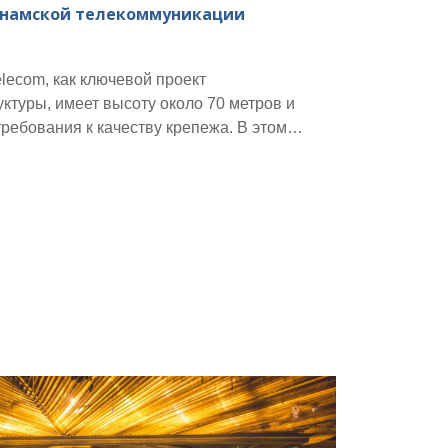
тнамской телекоммуникации
lecom, как ключевой проект
туры, имеет высоту около 70 метров и
ребования к качеству крепежа. В этом
частливилось предоставить
рочные болты, гайки и шайбы,