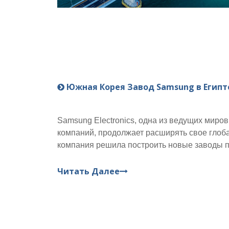
Южная Корея Завод Samsung в Египт
Samsung Electronics, одна из ведущих миро
компаний, продолжает расширять свое глоб
компания решила построить новые заводы п
телевизоров и ЖК-дисплеев в Каире (Египет)
стало важным шагом на Ближнем Востоке. Э
Читать Далее