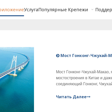
риложение
Услуга
Популярные Крепежи
Подде
Мост Гонконг-Чжухай-Мак
Мост Гонконг-Чжухай-Макао
мостостроения в Китае и даже
соединяющий Гонконг, Чжухай
впечатляющие части моста, н
мост через море
Читать Далее