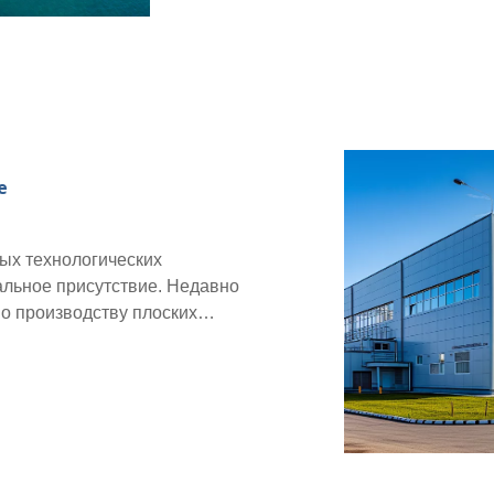
е
вых технологических
альное присутствие. Недавно
о производству плоских
 и штате Бени-Суэф, что
то не только отражает