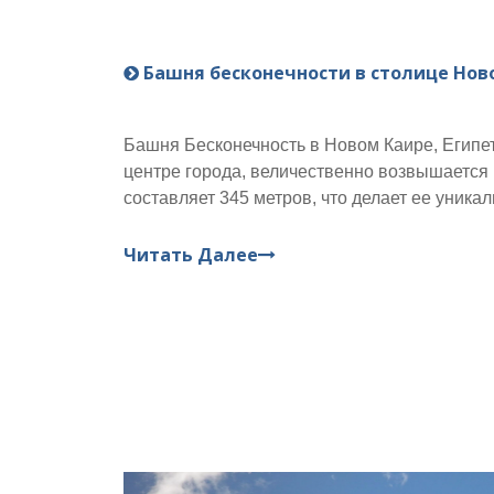
Башня бесконечности в столице Ново
Башня Бесконечность в Новом Каире, Египет
центре города, величественно возвышается 
составляет 345 метров, что делает ее уник
в мире. Это культовое здание является не 
модернизации Египта, но и образцом идеаль
Читать Далее
процесса.