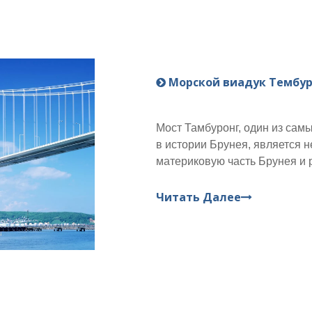
Морской виадук Тембур
Мост Тамбуронг, один из са
в истории Брунея, является 
материковую часть Брунея и р
истории развития транспорта
Читать Далее