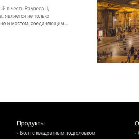
 в честь Рамзеса II,
, является не только
 но и мостом, соединяющим
лезнодорожным вокзалом
 дом.
Продукты
О
Болт с квадратным подголовком