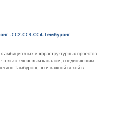
онг -CC2-CC3-CC4-Тембуронг
мых амбициозных инфраструктурных проектов
не только ключевым каналом, соединяющим
егион Тамбуронг, но и важной вехой в
 страны. Этот великолепный мост с тотой