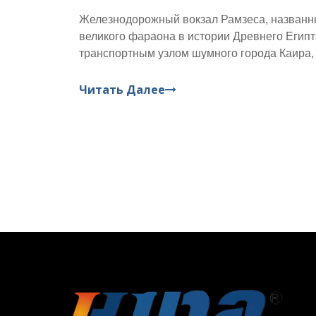
Железнодорожный вокзал Рамзеса, названный
великого фараона в истории Древнего Египта
транспортным узлом шумного города Каира,
прошлое и будущее. Будучи крупнейшим же
египетской столицы, он несет в себе мечты и
Читать Далее