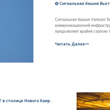
Сигнальная башня Вье
Сигнальная башня Vietnam Te
коммуникационной инфраструк
предъявляет крайне строгие т
проекте нашей компании пос
горячеоцинкованные высокоп
Читать Далее
разработанные специально
лице Нового Каира (Египет)