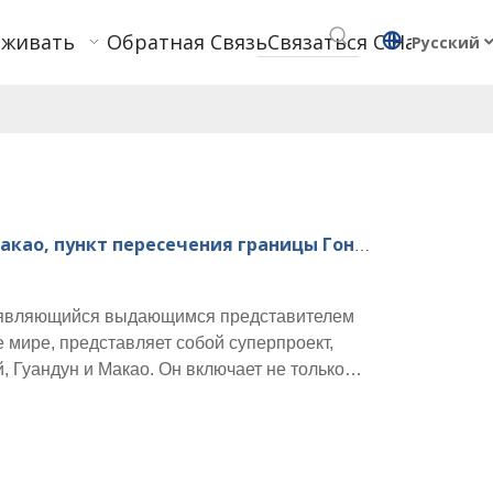
рживать
Обратная Связь
Связаться С Нами
Pусский
ао, пункт пересечения границы Гонконга
, являющийся выдающимся представителем
 мире, представляет собой суперпроект,
, Гуандун и Макао. Он включает не только
о и комплексную туннельную технику. Этот