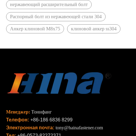
нержавеющий расширительный болт
Распорный болт из нержавеющей стали 304
Анкер клиновой М8х75
клиновой анкер ss304
Менеджер:
Тонифанг
Телефон:
+86-186 6836 8299
Электронная почта:
tony@hainafastener.com
Тел:
+86-0573-82272371