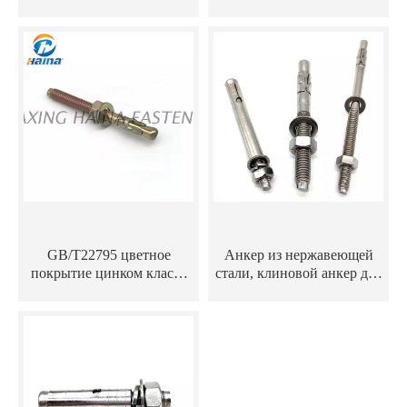
углеродистой стали класса
316
4.8
GB/T22795 цветное
Анкер из нержавеющей
покрытие цинком класса
стали, клиновой анкер для
8.8 Клиновой анкер M8x75
навесной стены, угловое
крепление для каменной
облицовки, мрамора