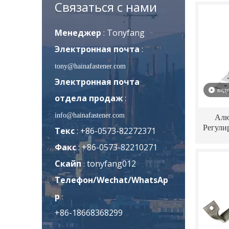
крыш
Связаться с нами
энерг
Менеджер
:
Tonyfang
Электронная почта
:
tony@hainafastener.com
Электронная почта
вид
отдела продаж
:
info@hainafastener.com
Алю
Регули
Текс
: +86-0573-82272371
крыш
Факс
: +86-0573-82210271
сис
чер
Скайп
tonyfang012
:
Телефон/Wechat/WhatsAp
p
:
+86-18668368299