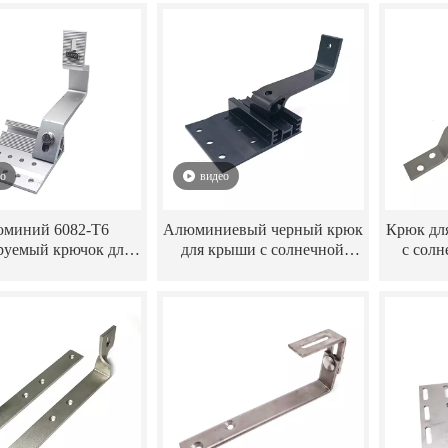
и для солнечной
нержавеющей стали SS304
череп
етической системы
для черепичной крыши
к
Крюк для крыши
фотоэле
Систем
для 
ео
видео
миний 6082-T6
Алюминиевый черный крюк
Крюк дл
руемый крючок для
для крыши с солнечной
с солн
и для солнечной
батареей Крюк для крыши с
кры
темы крепления
солнечной черепицей
н
епичной крыши