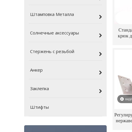
Штамповка Металла
Станд
Солнечные аксессуары
крюк 
солне
S
Стержень с резьбой
Анкер
Заклепка
вид
Штифты
Регулир
нержав
детали 