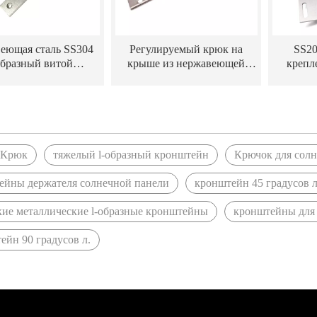
еющая сталь SS304
Регулируемый крюк на
SS20
образный витой
крыше из нержавеющей
крепл
ейн для солнечной
стали SS304 для солнечной
нержав
батареи
системы кронштейнов
для креп
системы
»
 Крюк
тяжелый l-образный кронштейн
Крючок для сол
ейны держателя солнечной панели
кронштейн 45 градусов л
кие металлические l-образные кронштейны
кронштейны для 
йн 90 градусов л.