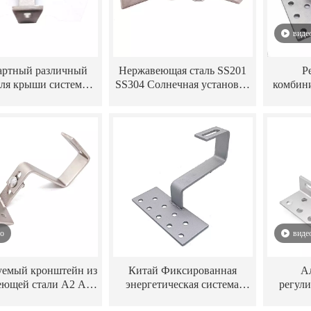
виде
артный различный
Нержавеющая сталь SS201
Р
для крыши системы
SS304 Солнечная установка
комбин
чной энергии типа
для крепления на панели
дл
S201/304/316
солнечных батарей
нерж
монтаж
для с
ео
виде
уемый кронштейн из
Китай Фиксированная
А
еющей стали A2 A4,
энергетическая система
регул
крюка для солнечной
кронштейна из
кры