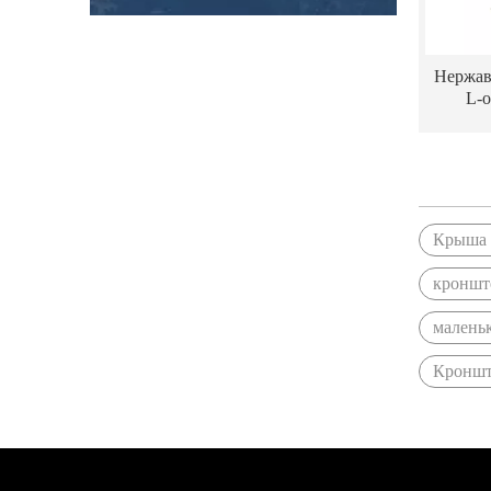
Нержав
L-
кроншт
Крыша
кроншт
малень
Кронште