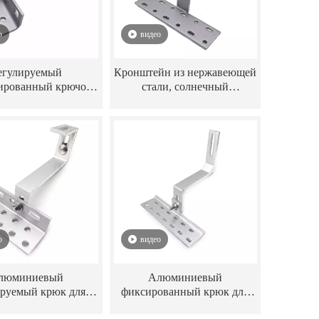
о
видео
егулируемый
Кронштейн из нержавеющей
ированный крючок
стали, солнечный
я черепицы из
фиксированный крюк для
авеющей стали в
черепичной крыши для
ных кронштейнах
системы крепления
олнечной панели
солнечной
фотоэлектрической панели
о
видео
люминиевый
Алюминиевый
ируемый крюк для
фиксированный крюк для
ши с солнечной
солнечной черепицы для