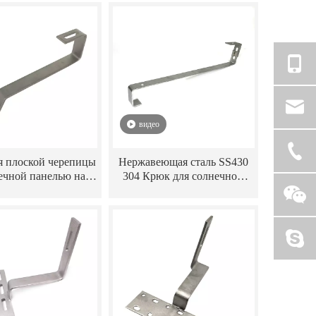
ицей Монтажный
системы крепления
ронштейн для
солнечной батареи на крыше
ктрической панели
а крепления крюка
солнечной крыши
видео
я плоской черепицы
Нержавеющая сталь SS430
ечной панелью на
304 Крюк для солнечной
ше для боковых
панели Регулируемые
аправляющих
кронштейны типа «S»