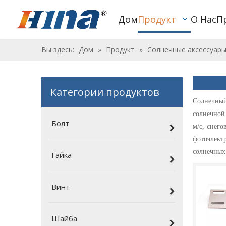
Дом
Продукт
О Нас
П
Вы здесь:
Дом
»
Продукт
»
Солнечные аксессуар
Категории продуктов
Солнечный
солнечной
Болт
м/с, снег
фотоэлект
солнечных 
Гайка
Винт
Шайба